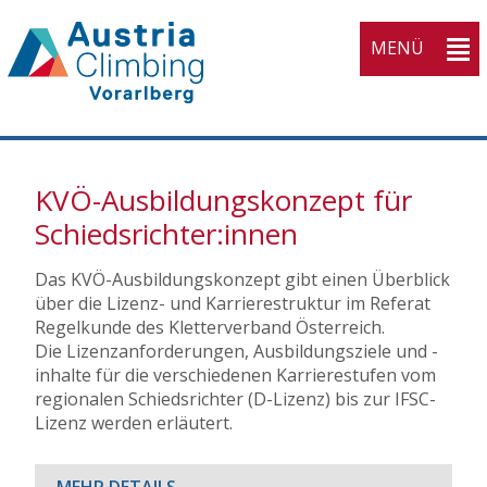
MENÜ
KVV
KVÖ-Ausbildungskonzept für
Home
Schiedsrichter:innen
Open submenu (Athleti
Athletinnen
3
Open submenu (Wettka
Das KVÖ-Ausbildungskonzept gibt einen Überblick
Wettkampfsport
3
über die Lizenz- und Karrierestruktur im Referat
Open submenu (Breiten
Breitensport
4
Regelkunde des Kletterverband Österreich.
Die Lizenzanforderungen, Ausbildungsziele und -
Open submenu (Ausbil
Ausbildung
4
inhalte für die verschiedenen Karrierestufen vom
regionalen Schiedsrichter (D-Lizenz) bis zur IFSC-
Open submenu (Service
Service
5
Lizenz werden erläutert.
Open submenu (Verban
Verband
10
MEHR DETAILS