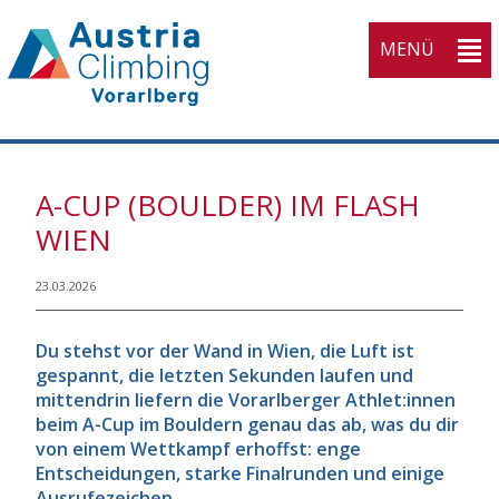
MENÜ
KVV
A-CUP (BOULDER) IM FLASH
Home
WIEN
Open submenu (Athleti
Athletinnen
3
Open submenu (Wettka
23.03.2026
Wettkampfsport
3
Open submenu (Breiten
Breitensport
4
Du stehst vor der Wand in Wien, die Luft ist
Open submenu (Ausbil
gespannt, die letzten Sekunden laufen und
Ausbildung
4
mittendrin liefern die Vorarlberger Athlet:innen
Open submenu (Service
Service
5
beim A-Cup im Bouldern genau das ab, was du dir
von einem Wettkampf erhoffst: enge
Open submenu (Verban
Verband
10
Entscheidungen, starke Finalrunden und einige
Ausrufezeichen.