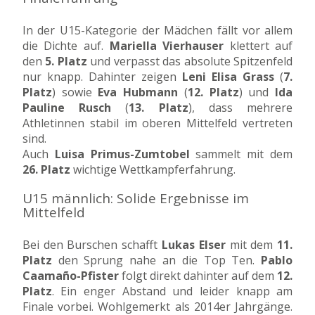
In der U15-Kategorie der Mädchen fällt vor allem
die Dichte auf.
Mariella Vierhauser
klettert auf
den
5. Platz
und verpasst das absolute Spitzenfeld
nur knapp. Dahinter zeigen
Leni Elisa Grass
(
7.
Platz
) sowie
Eva Hubmann
(
12. Platz
) und
Ida
Pauline Rusch
(
13. Platz
), dass mehrere
Athletinnen stabil im oberen Mittelfeld vertreten
sind.
Auch
Luisa Primus-Zumtobel
sammelt mit dem
26. Platz
wichtige Wettkampferfahrung.
U15 männlich: Solide Ergebnisse im
Mittelfeld
Bei den Burschen schafft
Lukas Elser
mit dem
11.
Platz
den Sprung nahe an die Top Ten.
Pablo
Caamaño-Pfister
folgt direkt dahinter auf dem
12.
Platz
. Ein enger Abstand und leider knapp am
Finale vorbei. Wohlgemerkt als 2014er Jahrgänge.