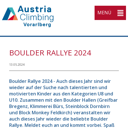
MENÜ
KVV
BOULDER RALLYE 2024
Home
Open submenu (Athleti
Athletinnen
3
13.05.2024
Open submenu (Wettka
Wettkampfsport
3
Boulder Rallye 2024 - Auch dieses Jahr sind wir
Open submenu (Breiten
Breitensport
4
wieder auf der Suche nach talentierten und
motivierten Kinder aus den Kategorien U8 und
Open submenu (Ausbil
Ausbildung
4
U10. Zusammen mit den Boulder Hallen (Greifbar
Open submenu (Service
Bregenz, Klimmerei Bürs, Steinblock Dornbirn
Service
5
und Block Monkey Feldkirch) veranstalten wir
Open submenu (Verban
auch dieses Jahr wieder die beliebte Boulder
Verband
10
Rallye. Meldet euch an und kommt vorbei. Spaß