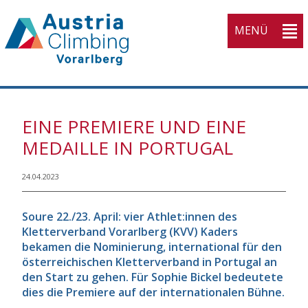
MENÜ
KVV
EINE PREMIERE UND EINE
Home
MEDAILLE IN PORTUGAL
Open submenu (Athleti
Athletinnen
3
Open submenu (Wettka
24.04.2023
Wettkampfsport
3
Open submenu (Breiten
Breitensport
4
Soure 22./23. April: vier Athlet:innen des
Open submenu (Ausbil
Kletterverband Vorarlberg (KVV) Kaders
Ausbildung
4
bekamen die Nominierung, international für den
Open submenu (Service
Service
5
österreichischen Kletterverband in Portugal an
den Start zu gehen. Für Sophie Bickel bedeutete
Open submenu (Verban
Verband
10
dies die Premiere auf der internationalen Bühne.