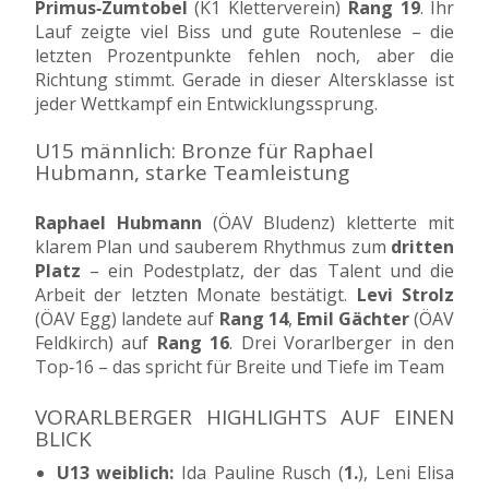
Primus‑Zumtobel
(K1 Kletterverein)
Rang 19
. Ihr
Lauf zeigte viel Biss und gute Routenlese – die
letzten Prozentpunkte fehlen noch, aber die
Richtung stimmt. Gerade in dieser Altersklasse ist
jeder Wettkampf ein Entwicklungssprung.
U15 männlich: Bronze für Raphael
Hubmann, starke Teamleistung
Raphael Hubmann
(ÖAV Bludenz) kletterte mit
klarem Plan und sauberem Rhythmus zum
dritten
Platz
– ein Podestplatz, der das Talent und die
Arbeit der letzten Monate bestätigt.
Levi Strolz
(ÖAV Egg) landete auf
Rang 14
,
Emil Gächter
(ÖAV
Feldkirch) auf
Rang 16
. Drei Vorarlberger in den
Top‑16 – das spricht für Breite und Tiefe im Team
VORARLBERGER HIGHLIGHTS AUF EINEN
BLICK
U13 weiblich:
Ida Pauline Rusch (
1.
), Leni Elisa