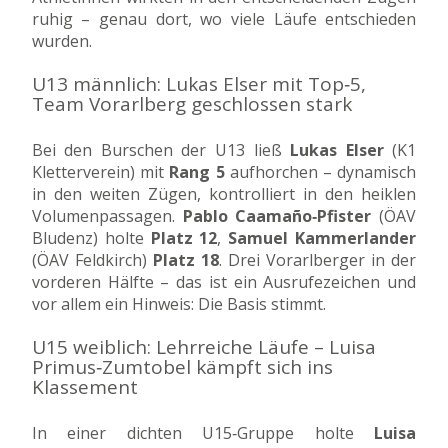
ruhig – genau dort, wo viele Läufe entschieden
wurden.
U13 männlich: Lukas Elser mit Top‑5,
Team Vorarlberg geschlossen stark
Bei den Burschen der U13 ließ
Lukas Elser
(K1
Kletterverein) mit
Rang 5
aufhorchen – dynamisch
in den weiten Zügen, kontrolliert in den heiklen
Volumenpassagen.
Pablo Caamaño‑Pfister
(ÖAV
Bludenz) holte
Platz 12
,
Samuel Kammerlander
(ÖAV Feldkirch)
Platz 18
. Drei Vorarlberger in der
vorderen Hälfte – das ist ein Ausrufezeichen und
vor allem ein Hinweis: Die Basis stimmt.
U15 weiblich: Lehrreiche Läufe – Luisa
Primus‑Zumtobel kämpft sich ins
Klassement
In einer dichten U15‑Gruppe holte
Luisa