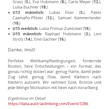
Grass (
5.
), Eva Hubmann (
8.
), Carla Meyer (
12.
),
Luisa Buchner (
18.
)
U13 männlich:
Lukas Elser (
5.
), Pablo
Caamaño‑Pfister (
12.
), Samuel Kammerlander
(
18.
)
U15 weiblich:
Luisa Primus‑Zumtobel (
19.
)
U15 männlich:
Raphael Hubmann (
3.
), Levi
Strolz (
14.
), Emil Gächter (
16.
)
Danke, Imst!
Perfekte Wettkampfbedingungen, fordernde
Routen, faire Entscheidungen – ein Format, das
genau richtig dosiert war: genug Härte, damit jeder
Zug zählt; genug Flow, damit Klettern nach
Klettern aussieht. Wir nehmen Gold, Bronze und
jede Menge Motivation mit heim nach Vorarlberg.
Ergebnisse im Detail
https://data.austriaclimbing.com/Event/3286