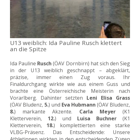
U13 weiblich: Ida Pauline Rusch klettert
an die Spitze
Ida Pauline
Rusch
(ÖAV Dornbirn) hat sich den Sieg
in der U13 weiblich geschnappt – abgeklärt,
präzise, immer einen Zug voraus. Ihr
Finaldurchgang wirkte wie aus einem Guss und
brachte eine Österreichische Meisterin nach
Vorarlberg. Dahinter setzten
Leni Elisa Grass
(ÖAV Bludenz,
5.
) und
Eva Hubmann
(ÖAV Bludenz,
8.
) markante Akzente.
Carla Meyer
(K1
Kletterverein,
12.
) und
Luisa Buchner
(K1
Kletterverein,
18.
) komplettierten eine starke
VLBG-Präsenz. Das Entscheidende: Unsere
Athletinnen wirkten in den entscheidenden Zügen