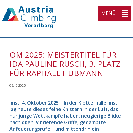
MENÜ
KVV
ÖM 2025: MEISTERTITEL FÜR
Home
IDA PAULINE RUSCH, 3. PLATZ
Open submenu (Athleti
Athletinnen
3
FÜR RAPHAEL HUBMANN
Open submenu (Wettka
Wettkampfsport
3
Open submenu (Breiten
06.10.2025
Breitensport
4
Open submenu (Ausbil
Ausbildung
4
Imst, 4. Oktober 2025 – In der Kletterhalle Imst
lag heute dieses feine Knistern in der Luft, das
Open submenu (Service
Service
5
nur junge Wettkämpfe haben: neugierige Blicke
Open submenu (Verban
nach oben, vibrierende Griffe, gedämpfte
Verband
10
Anfeuerungsrufe – und mittendrin ein