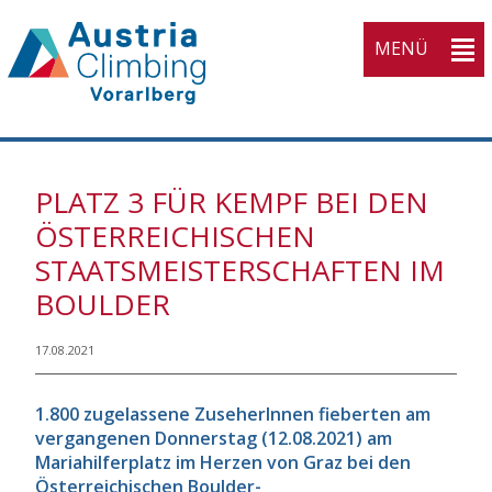
MENÜ
KVV
PLATZ 3 FÜR KEMPF BEI DEN
Home
ÖSTERREICHISCHEN
Open submenu (Athleti
Athletinnen
3
STAATSMEISTERSCHAFTEN IM
Open submenu (Wettka
Wettkampfsport
3
BOULDER
Open submenu (Breiten
Breitensport
4
17.08.2021
Open submenu (Ausbil
Ausbildung
4
Open submenu (Service
1.800 zugelassene ZuseherInnen fieberten am
Service
5
vergangenen Donnerstag (12.08.2021) am
Open submenu (Verban
Verband
10
Mariahilferplatz im Herzen von Graz bei den
Österreichischen Boulder-