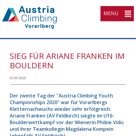
MENÜ
KVV
SIEG FÜR ARIANE FRANKEN IM
Home
BOULDERN
Open submenu (Athlet
Athletinnen
3
Open submenu (Wettk
03.09.2020
Wettkampfsport
3
Open submenu (Breite
Breitensport
4
Der zweite Tag der "Austria Climbing Youth
Open submenu (Ausbi
Championships 2020" war für Vorarlbergs
Ausbildung
4
Kletternachwuchs wieder sehr erfolgreich.
Open submenu (Servic
Service
5
Ariane Franken (AV Feldkirch) siegte im U16-
Boulderwettkampf vor der Wienerin Phibie Vidic
Open submenu (Verba
Verband
10
und ihrer Teamkollegin Magdalena Kompein
(ebenfalls AV Feldkirch).