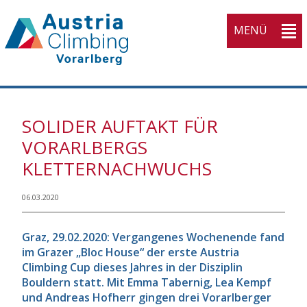
MENÜ
KVV
SOLIDER AUFTAKT FÜR
Home
VORARLBERGS
Open submenu (Athleti
Athletinnen
3
KLETTERNACHWUCHS
Open submenu (Wettka
Wettkampfsport
3
Open submenu (Breiten
06.03.2020
Breitensport
4
Open submenu (Ausbil
Ausbildung
4
Graz, 29.02.2020: Vergangenes Wochenende fand
im Grazer „Bloc House“ der erste Austria
Open submenu (Service
Service
5
Climbing Cup dieses Jahres in der Disziplin
Open submenu (Verban
Bouldern statt. Mit Emma Tabernig, Lea Kempf
Verband
10
und Andreas Hofherr gingen drei Vorarlberger